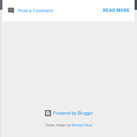
करना है। समय के साथ Surajbhaionlinekhaiwal ने
READ MORE
Post a Comment
अपनी सेवाओं और ग्राहकों के प्रति समर्पण के बल पर
लोगों का विश्वास जीता है। यही कारण है कि यह नाम
लगातार लोकप्रिय होता जा रहा है।
Surajbhaionlinekhaiwal की विशेषताएँ
Surajbhaionlinekhaiwal अपने ग्राहकों को बेहतर
अनुभव प्रदान करने के लिए कई महत्वपूर्ण पहलुओं पर
ध्यान देता है। प्रमुख विशेषताएँ ग्राहकों के प्रति ईमानदार
व्यवहार तेज़ और प्रभावी सेवा सरल और उपयोगकर्ता-
अनुकूल अनुभव भरोसेमंद सहायता ग्राहकों की संतुष्टि को
प्राथमिकता निरंतर सुधार और विकास ग्राहक संतुष्टि का
महत्व किसी भी सफल सेवा की पहचान उसके संतुष्ट
ग्राहक होते हैं। Surajbhaionlinekhaiwal हमेशा यह
प्रयास करता है कि ग्राहकों को बेहतर अनुभव मिले और
उनकी आवश्यकताओं को प्राथमिकता दी...
Powered by Blogger
Theme images by
Michael Elkan